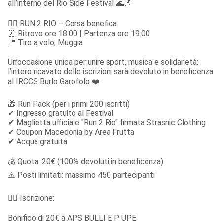
all’interno del Rio Side Festival 🌊🎶
🏃‍♂️ RUN 2 RIO – Corsa benefica

⏰ Ritrovo ore 18:00 | Partenza ore 19:00

📍 Tiro a volo, Muggia
Un’occasione unica per unire sport, musica e solidarietà: 
l’intero ricavato delle iscrizioni sarà devoluto in beneficenza 
al IRCCS Burlo Garofolo ❤️
🎁 Run Pack (per i primi 200 iscritti)

✔ Ingresso gratuito al Festival

✔ Maglietta ufficiale "Run 2 Rio" firmata Strasnic Clothing

✔ Coupon Macedonia by Area Frutta

✔ Acqua gratuita
💰 Quota: 20€ (100% devoluti in beneficenza)

⚠️ Posti limitati: massimo 450 partecipanti
✍🏻 Iscrizione:
Bonifico di 20€ a APS BULLI E P UPE
