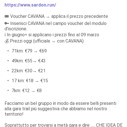
https://www.sardon.run/
🎟️ Voucher CAVANA → applica il prezzo precedente

🔑 Inserisci CAVANA nel campo voucher del modulo 
d’iscrizione.

ℹ️ In giugno= si applicano i prezzi fino al 09 marzo 

💰 Prezzi oggi (ufficiale → con CAVANA)
•
71km: €79 → €69
•
49km: €55→ €43
•
22km: €30→ €21
•
17 km: €18 → €15
•
7km: €12 → €8
Facciamo un bel gruppo in modo da essere belli presenti 
alla gara trail più suggestiva che abbiamo nel nostro 

territorio!
Soprattutto per trovarsi a metà gara e dire ..... CHE IDEA DE 